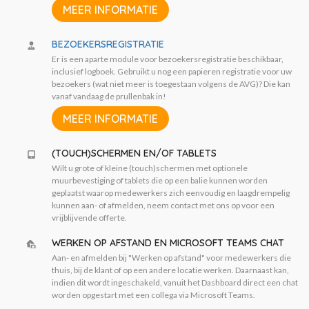
MEER INFORMATIE
BEZOEKERSREGISTRATIE
Er is een aparte module voor bezoekersregistratie beschikbaar,
inclusief logboek. Gebruikt u nog een papieren registratie voor uw
bezoekers (wat niet meer is toegestaan volgens de AVG)? Die kan
vanaf vandaag de prullenbak in!
MEER INFORMATIE
(TOUCH)SCHERMEN EN/OF TABLETS
Wilt u grote of kleine (touch)schermen met optionele
muurbevestiging of tablets die op een balie kunnen worden
geplaatst waarop medewerkers zich eenvoudig en laagdrempelig
kunnen aan- of afmelden, neem contact met ons op voor een
vrijblijvende offerte.
WERKEN OP AFSTAND EN MICROSOFT TEAMS CHAT
Aan- en afmelden bij "Werken op afstand" voor medewerkers die
thuis, bij de klant of op een andere locatie werken. Daarnaast kan,
indien dit wordt ingeschakeld, vanuit het Dashboard direct een chat
worden opgestart met een collega via Microsoft Teams.