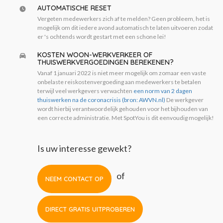
AUTOMATISCHE RESET
Vergeten medewerkers zich af te melden? Geen probleem, het is
mogelijk om dit iedere avond automatisch te laten uitvoeren zodat
er 's ochtends wordt gestart met een schone lei!
KOSTEN WOON-WERKVERKEER OF
THUISWERKVERGOEDINGEN BEREKENEN?
Vanaf 1 januari 2022 is niet meer mogelijk om zomaar een vaste
onbelaste reiskostenvergoeding aan medewerkers te betalen
terwijl veel werkgevers verwachten
een norm van 2 dagen
thuiswerken na de coronacrisis (bron: AWVN.nl)
De werkgever
wordt hierbij verantwoordelijk gehouden voor het bijhouden van
een correcte administratie. Met SpotYou is dit eenvoudig mogelijk!
Is uw interesse gewekt?
of
NEEM CONTACT OP
DIRECT GRATIS UITPROBEREN