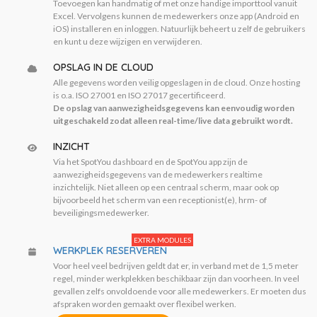
Toevoegen kan handmatig of met onze handige importtool vanuit
Excel. Vervolgens kunnen de medewerkers onze app (Android en
iOS) installeren en inloggen. Natuurlijk beheert u zelf de gebruikers
en kunt u deze wijzigen en verwijderen.
OPSLAG IN DE CLOUD
Alle gegevens worden veilig opgeslagen in de cloud. Onze hosting
is o.a. ISO 27001 en ISO 27017 gecertificeerd.
De opslag van aanwezigheidsgegevens kan eenvoudig worden
uitgeschakeld zodat alleen real-time/live data gebruikt wordt.
INZICHT
Via het SpotYou dashboard en de SpotYou app zijn de
aanwezigheidsgegevens van de medewerkers realtime
inzichtelijk. Niet alleen op een centraal scherm, maar ook op
bijvoorbeeld het scherm van een receptionist(e), hrm- of
beveiligingsmedewerker.
EXTRA MODULES
WERKPLEK RESERVEREN
Voor heel veel bedrijven geldt dat er, in verband met de 1,5 meter
regel, minder werkplekken beschikbaar zijn dan voorheen. In veel
gevallen zelfs onvoldoende voor alle medewerkers. Er moeten dus
afspraken worden gemaakt over flexibel werken.